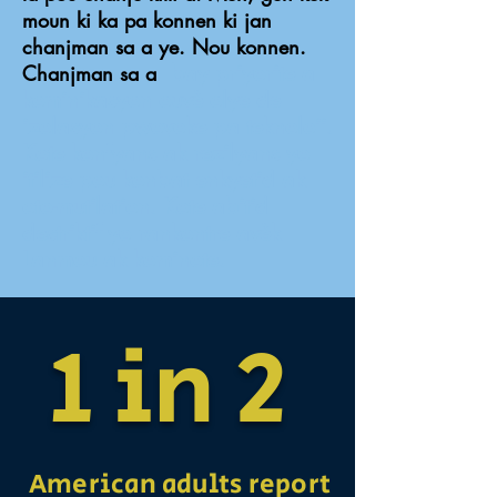
moun ki ka pa konnen ki jan
chanjman sa a ye. Nou konnen.
bay priyorite a
Chanjman sa a
kominikasyon ouvè olye de
izolasyon pwovoke pa teknoloji.
Kote konfyans ak rezilyans yo
itilize pou konbat enkyetid ak
oto-mutilation. Kote abitid
destriktif yo rankontre avèk
Lanmou ak kominote.
1 in 2
American adults report