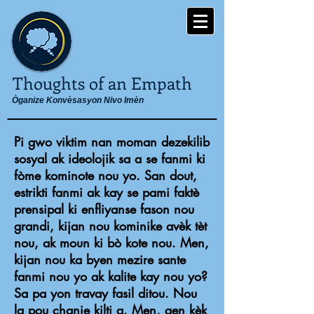
Thoughts of an Empath
Òganize Konvèsasyon Nivo Imèn
Pi gwo viktim nan moman dezekilib
sosyal ak ideolojik sa a se fanmi ki
fòme kominote nou yo. San dout,
estrikti fanmi ak kay se pami faktè
prensipal ki enfliyanse fason nou
grandi, kijan nou kominike avèk tèt
nou, ak moun ki bò kote nou. Men,
kijan nou ka byen mezire sante
fanmi nou yo ak kalite kay nou yo?
Sa pa yon travay fasil ditou. Nou
la pou chanje kilti a. Men, gen kèk