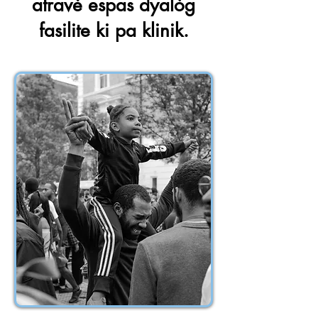
atravè espas dyalòg
fasilite ki pa klinik.