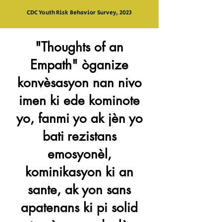
CDC Youth Risk Behavior Survey, 2023
"Thoughts of an
Empath" òganize
konvèsasyon nan nivo
imen ki ede kominote
yo, fanmi yo ak jèn yo
bati
rezistans
emosyonèl,
kominikasyon ki an
sante, ak yon sans
apatenans ki pi solid