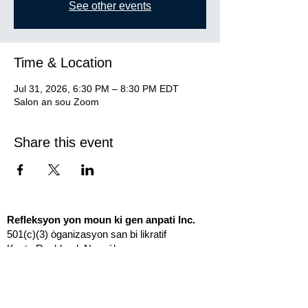
See other events
Time & Location
Jul 31, 2026, 6:30 PM – 8:30 PM EDT
Salon an sou Zoom
Share this event
Refleksyon yon moun ki gen anpati Inc.
501(c)(3) òganizasyon san bi likratif
Konte Rockland, Nouyòk
info@thoughtsofanempath.org
Sit
A pwopo