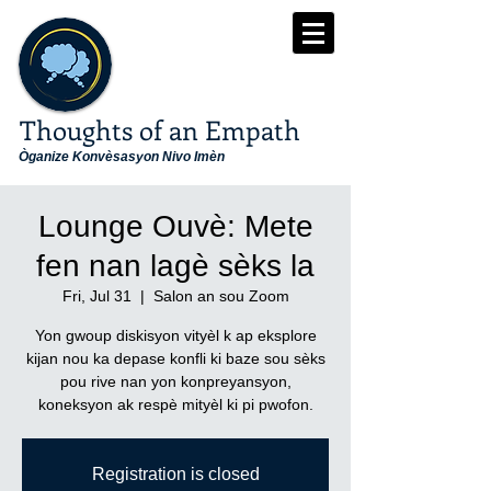
Thoughts of an Empath
Òganize Konvèsasyon Nivo Imèn
Lounge Ouvè: Mete
fen nan lagè sèks la
Fri, Jul 31
  |  
Salon an sou Zoom
Yon gwoup diskisyon vityèl k ap eksplore
kijan nou ka depase konfli ki baze sou sèks
pou rive nan yon konpreyansyon,
koneksyon ak respè mityèl ki pi pwofon.
Registration is closed