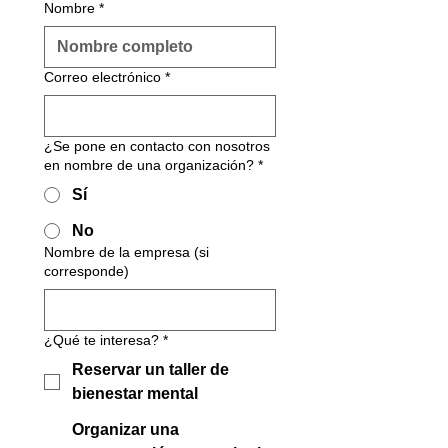
Nombre
*
usted para programar una
breve conversación y analizar
Correo electrónico
*
qué tipo de taller sería el más
adecuado para su equipo.
¿Se pone en contacto con nosotros
en nombre de una organización?
*
Sí
No
Nombre de la empresa (si
corresponde)
¿Qué te interesa?
*
Reservar un taller de
bienestar mental
Organizar una