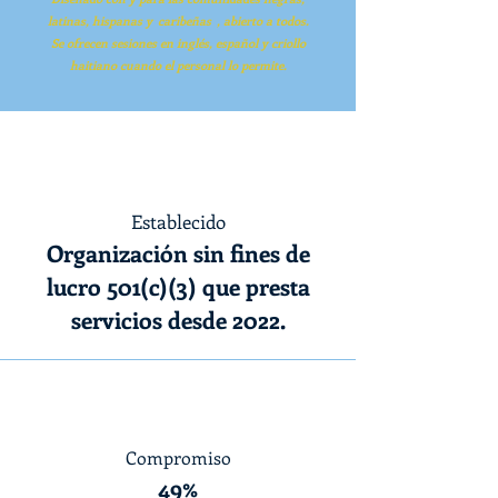
latinas, hispanas y
caribeñas
, abierto a todos.
Se ofrecen sesiones en inglés, español y criollo
haitiano cuando el personal lo permite.
Establecido
Organización sin fines de
lucro 501(c)(3) que presta
servicios desde 2022.
Compromiso
49%