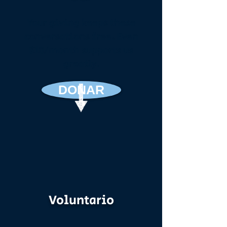
Your giving keeps these
conversations free. Even
$10/month supports us
greatly.
DONAR
Voluntario