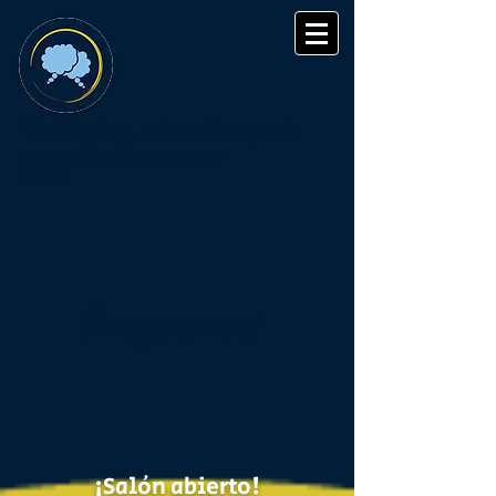
Thoughts of an Empath
Curando conversaciones a nivel
humano
Programas
¡Salón abierto!