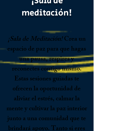
¡Sala de
meditación!
¡Sala de Meditación!
Crea un
espacio de paz para que hagas
una pausa, respires y
reconectes contigo mismo.
Estas sesiones guiadas te
ofrecen la oportunidad de
aliviar el estrés, calmar la
mente y cultivar la paz interior
junto a una comunidad que te
brindará apoyo. Tanto si eres