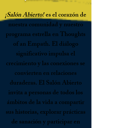
¡Salón Abierto!
es el corazón de
nuestra comunidad y nuestro
programa estrella en Thoughts
of an Empath. El diálogo
significativo impulsa el
crecimiento y las conexiones se
convierten en relaciones
duraderas. El Salón Abierto
invita a personas de todos los
ámbitos de la vida a compartir
sus historias, explorar prácticas
de sanación y participar en