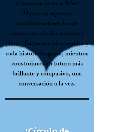
Conversaciones a Nivel
Humano, espacios
transformadores
donde
conectamos de forma sana y
plena. Todos son bienvenidos y
cada historia importa, mientras
construimos un futuro más
brillante y compasivo, una
conversación a la vez.
¡Círculo de