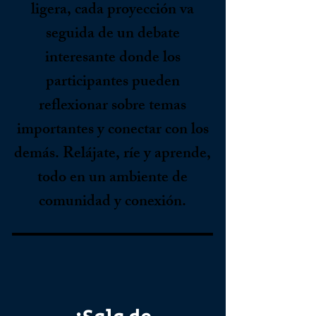
ligera, cada proyección va
seguida de un debate
interesante donde los
participantes pueden
reflexionar sobre temas
importantes y conectar con los
demás. Relájate, ríe y aprende,
todo en un ambiente de
comunidad y conexión.