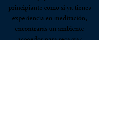
principiante como si ya tienes
experiencia en meditación,
encontrarás un ambiente
acogedor para recargar
energías y reenfocarte. Únete a
nosotros para experimentar el
poder de la atención plena y la
fuerza de la tranquilidad
compartida.
¡Patrocina un
programa!