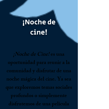
¡Noche de
cine!
¡Noche de Cine!
es una
oportunidad para reunir a la
comunidad y disfrutar de una
noche mágica del cine. Ya sea
que exploremos temas sociales
profundos o simplemente
disfrutemos de una película